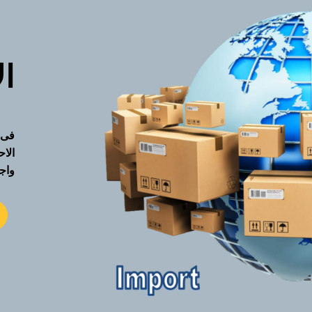
ال
فى 
الا
واج