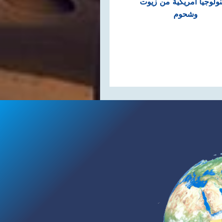
نولوجيا أمريكية من زيوت
وشحوم