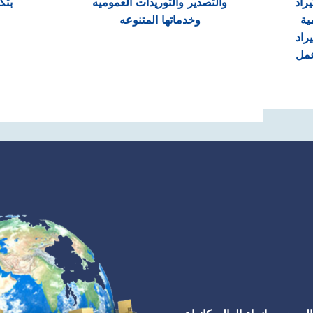
راد
والتصدير والتوريدات العموميه
بتك
ية
وخدماتها المتنوعه
راد
عمل